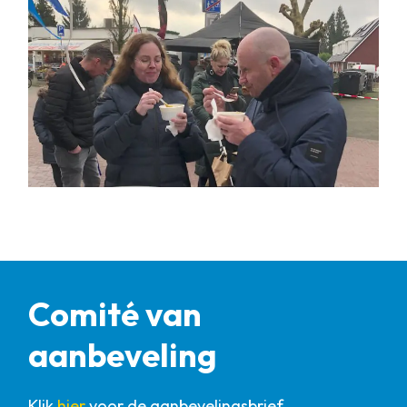
Comité van
aanbeveling
Klik
hier
voor de aanbevelingsbrief.